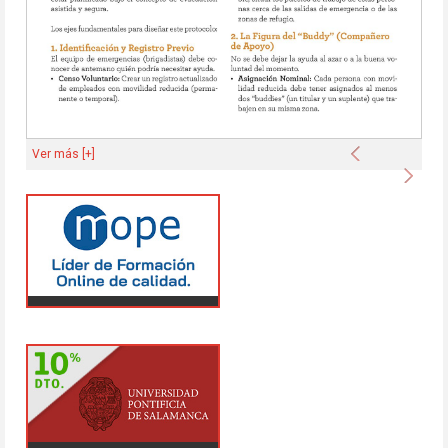
Anterior
Ver más [+]
Sigu