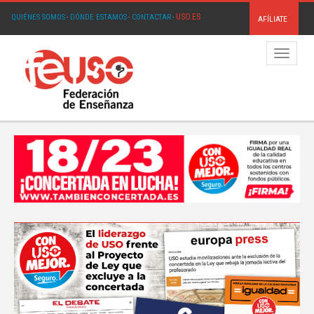
USO.ES
QUIÉNES SOMOS
·
DÓNDE ESTAMOS
·
CONTACTAR
·
AFÍLIATE
Menú