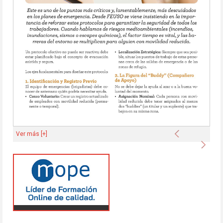
Anterior
Ver más [+]
Sigu