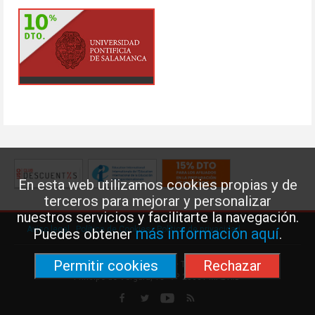
En esta web utilizamos cookies propias y de
terceros para mejorar y personalizar
nuestros servicios y facilitarte la navegación.
Aviso legal
·
Política de Cookies
·
Política de privacidad
más información aquí
Puedes obtener
.
Permitir cookies
Rechazar
Federación de Enseñanza de USO · Teléfono: 91 577 41 13 ·
Príncipe de Vergara, 13 · 7º 28001 MADRID