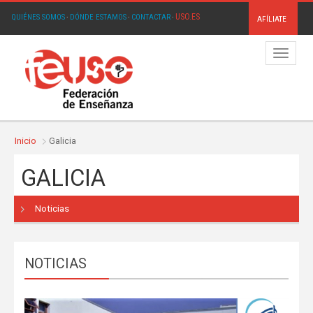
USO.ES
QUIÉNES SOMOS
·
DÓNDE ESTAMOS
·
CONTACTAR
·
AFÍLIATE
Menú
Inicio
Galicia
GALICIA
Noticias
NOTICIAS