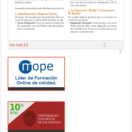
Anterior
Ver más [+]
Sigu