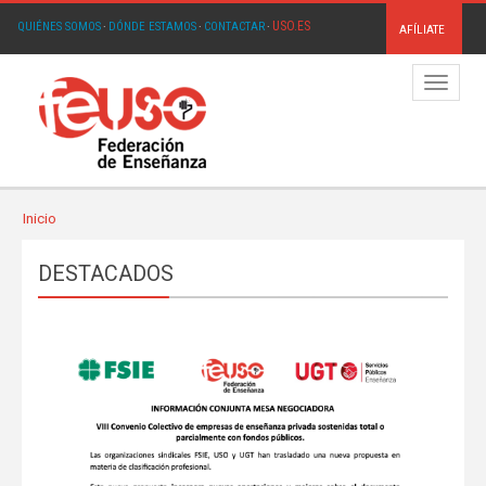
USO.ES
QUIÉNES SOMOS
·
DÓNDE ESTAMOS
·
CONTACTAR
·
AFÍLIATE
Menú
Inicio
DESTACADOS