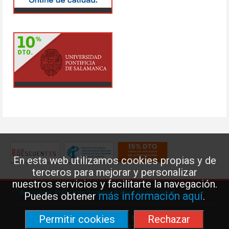
En esta web utilizamos cookies propias y de
terceros para mejorar y personalizar
nuestros servicios y facilitarte la navegación.
Aviso legal
·
Política de Cookies
·
Política de privacidad
más información aquí
Puedes obtener
.
Permitir cookies
Rechazar
Federación de Enseñanza de USO · Teléfono: 91 577 41 13 ·
Príncipe de Vergara, 13 · 7º 28001 MADRID