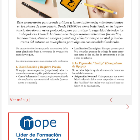
Anterior
Ver más [+]
Sigu