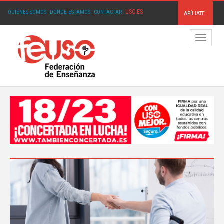
USO.ES
QUIÉNES SOMOS
·
DÓNDE ESTAMOS
·
CONTACTAR
·
AFÍLIATE
Menú