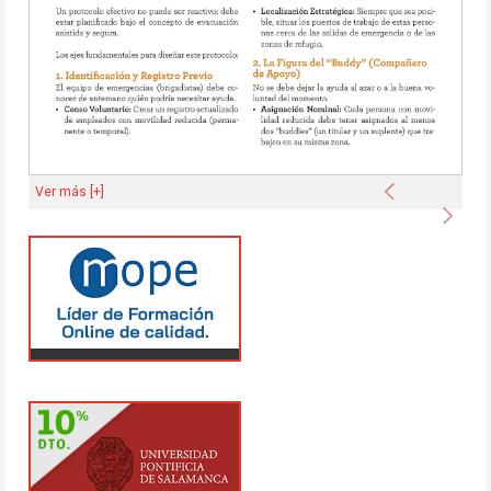
Anterior
Ver más [+]
Sigu