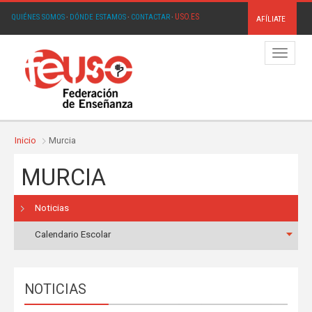
USO.ES
QUIÉNES SOMOS
·
DÓNDE ESTAMOS
·
CONTACTAR
·
AFÍLIATE
Menú
Inicio
Murcia
MURCIA
Noticias
Calendario Escolar
NOTICIAS