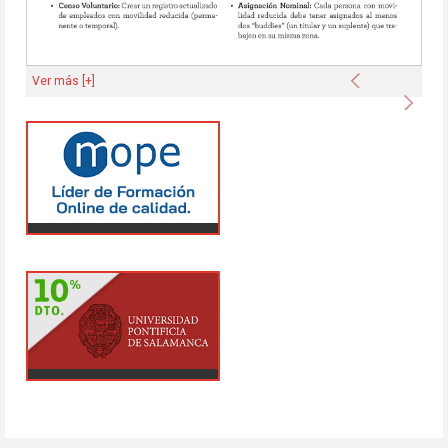
Anterior
Ver más [+]
Sigu