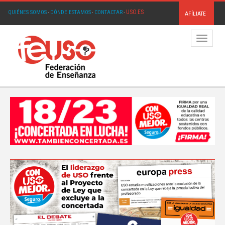
USO.ES
QUIÉNES SOMOS
·
DÓNDE ESTAMOS
·
CONTACTAR
·
AFÍLIATE
Menú