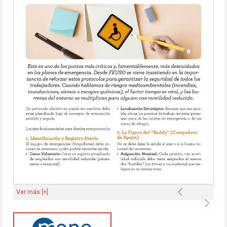
Anterior
Ver más [+]
Sigu