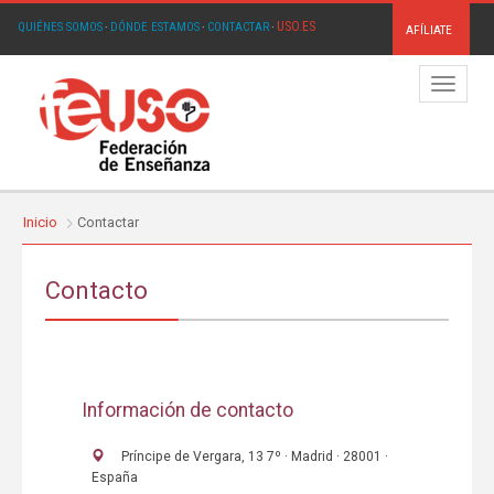
USO.ES
QUIÉNES SOMOS
·
DÓNDE ESTAMOS
·
CONTACTAR
·
AFÍLIATE
Menú
Inicio
Contactar
Contacto
Información de contacto
Príncipe de Vergara, 13 7º · Madrid · 28001 ·
España