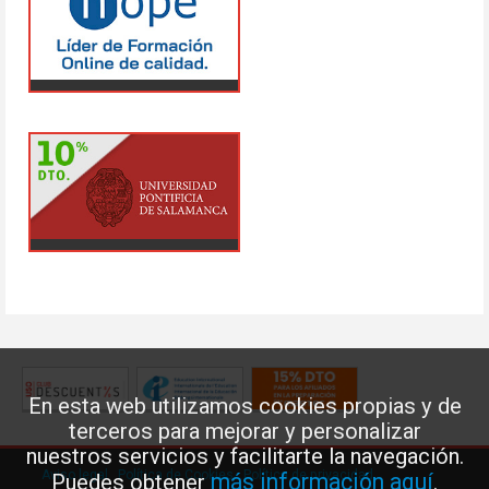
En esta web utilizamos cookies propias y de
terceros para mejorar y personalizar
nuestros servicios y facilitarte la navegación.
Aviso legal
·
Política de Cookies
·
Política de privacidad
más información aquí
Puedes obtener
.