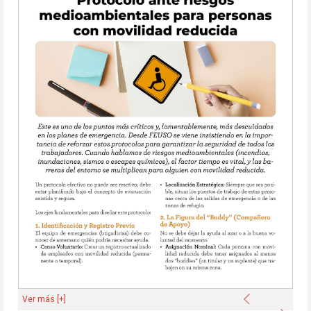
Anterior
Ver más [+]
Sigu