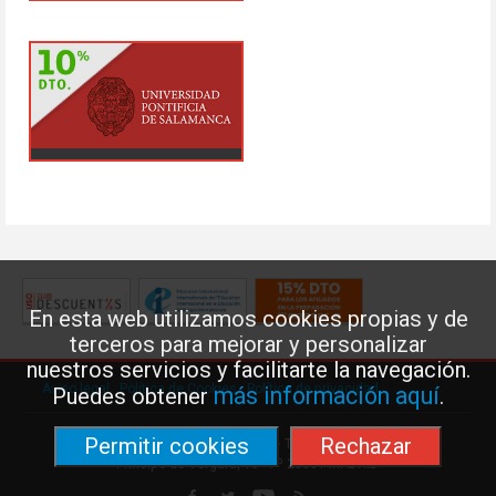
En esta web utilizamos cookies propias y de
terceros para mejorar y personalizar
nuestros servicios y facilitarte la navegación.
Aviso legal
·
Política de Cookies
·
Política de privacidad
más información aquí
Puedes obtener
.
Permitir cookies
Rechazar
Federación de Enseñanza de USO · Teléfono: 91 577 41 13 ·
Príncipe de Vergara, 13 · 7º 28001 MADRID