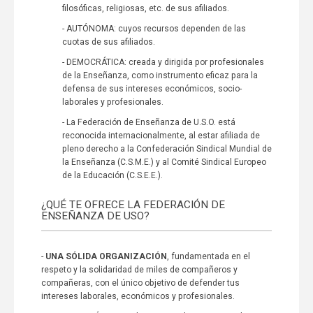
filosóficas, religiosas, etc. de sus afiliados.
- AUTÓNOMA: cuyos recursos dependen de las
cuotas de sus afiliados.
- DEMOCRÁTICA: creada y dirigida por profesionales
de la Enseñanza, como instrumento eficaz para la
defensa de sus intereses económicos, socio-
laborales y profesionales.
- La Federación de Enseñanza de U.S.O. está
reconocida internacionalmente, al estar afiliada de
pleno derecho a la Confederación Sindical Mundial de
la Enseñanza (C.S.M.E.) y al Comité Sindical Europeo
de la Educación (C.S.E.E.).
¿QUÉ TE OFRECE LA FEDERACIÓN DE
ENSEÑANZA DE USO?
-
UNA SÓLIDA ORGANIZACIÓN
, fundamentada en el
respeto y la solidaridad de miles de compañeros y
compañeras, con el único objetivo de defender tus
intereses laborales, económicos y profesionales.