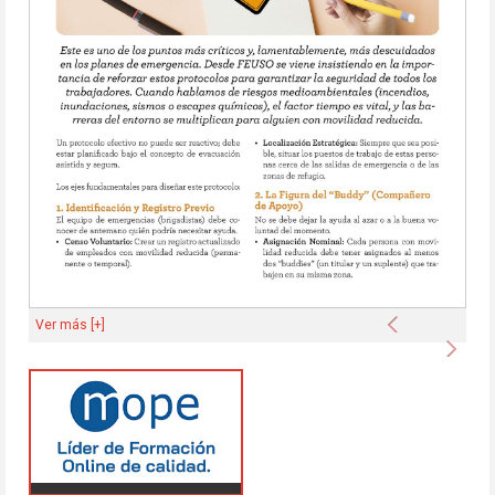
Anterior
Ver más [+]
Sigu