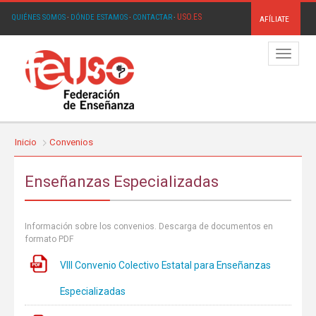
USO.ES
QUIÉNES SOMOS
·
DÓNDE ESTAMOS
·
CONTACTAR
·
AFÍLIATE
Menú
Inicio
Convenios
Enseñanzas Especializadas
Información sobre los convenios. Descarga de documentos en
formato PDF
VIII Convenio Colectivo Estatal para Enseñanzas
Especializadas