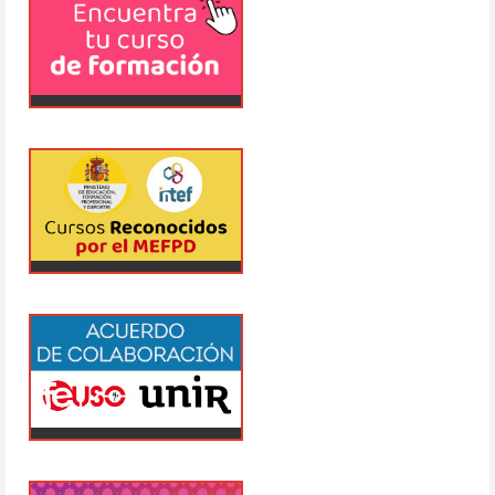
Esta Dirección General de Trabajo resuelve:
Primero.
Ordenar la inscripción del citado convenio
colectivo en el correspondiente Registro de
convenios colectivos, acuerdos colectivos de
trabajo y planes de igualdad con funcionamiento a
través de medios electrónicos de este Centro
Directivo, con notificación a la Comisión
Negociadora.
Segundo.
Disponer su publicación en el «Boletín Oficial del
Estado».
Madrid, 5 de abril de 2024.–La Directora General
de Trabajo, María Nieves González García.
VIII CONVENIO COLECTIVO ESTATAL PARA LOS
CENTROS DE ENSEÑANZAS DE PELUQUERÍA Y