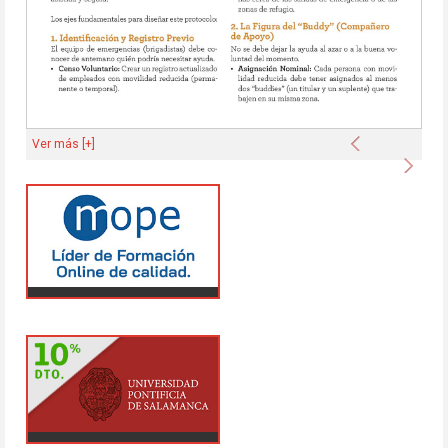
Anterior
Ver más [+]
Sigu