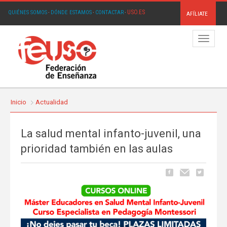
USO.ES
QUIÉNES SOMOS
·
DÓNDE ESTAMOS
·
CONTACTAR
·
AFÍLIATE
Menú
Inicio
Actualidad
La salud mental infanto-juvenil, una
prioridad también en las aulas