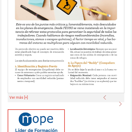
Anterior
Ver más [+]
Sigu