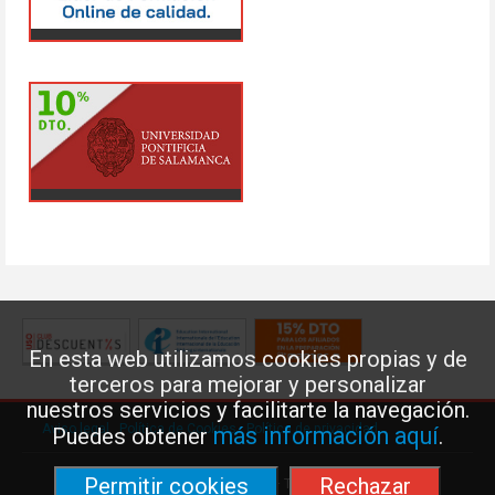
En esta web utilizamos cookies propias y de
terceros para mejorar y personalizar
nuestros servicios y facilitarte la navegación.
Aviso legal
·
Política de Cookies
·
Política de privacidad
más información aquí
Puedes obtener
.
Permitir cookies
Rechazar
Federación de Enseñanza de USO · Teléfono: 91 577 41 13 ·