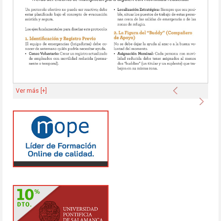
Anterior
Ver más [+]
Sigu