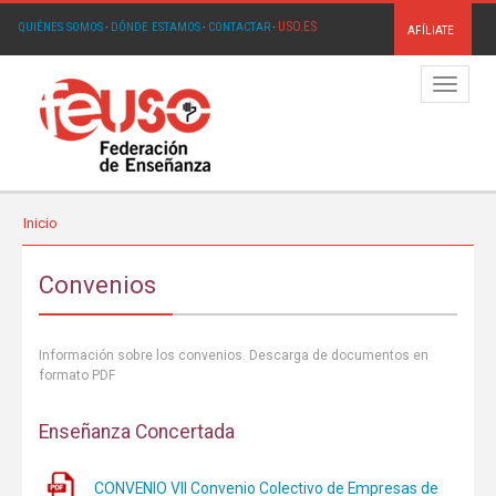
USO.ES
QUIÉNES SOMOS
·
DÓNDE ESTAMOS
·
CONTACTAR
·
AFÍLIATE
Menú
Inicio
Convenios
Información sobre los convenios. Descarga de documentos en
formato PDF
Enseñanza Concertada
CONVENIO VII Convenio Colectivo de Empresas de