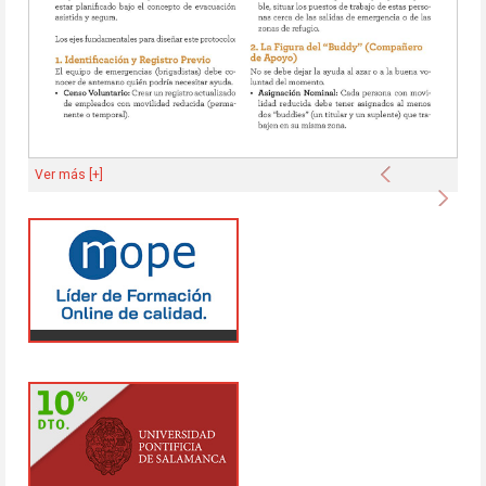
Anterior
Ver más [+]
Sigu