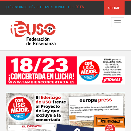
USO.ES
QUIÉNES SOMOS
·
DÓNDE ESTAMOS
·
CONTACTAR
·
AFÍLIATE
Menú