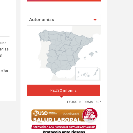
Autonomías
 una
r las
 3
ación
FEUSO informa
FEUSO INFORMA 1307