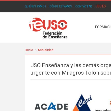
USO.ES
QUIÉNES SOMOS
·
DÓNDE ESTAMOS
·
CONTACTAR
·
FORMAC
Inicio
Actualidad
USO Enseñanza y las demás orga
urgente con Milagros Tolón sobr