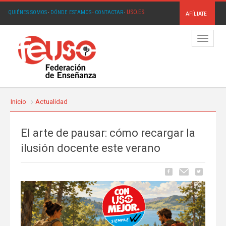
USO.ES
QUIÉNES SOMOS
·
DÓNDE ESTAMOS
·
CONTACTAR
·
AFÍLIATE
Menú
Inicio
Actualidad
El arte de pausar: cómo recargar la
ilusión docente este verano