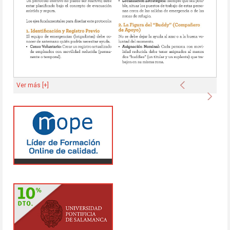
Anterior
Ver más [+]
Sigu