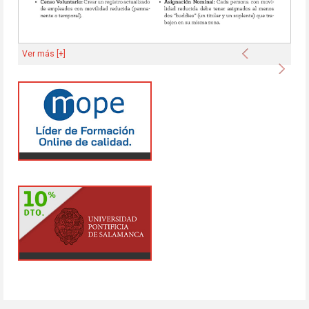
Anterior
Ver más [+]
Sigu