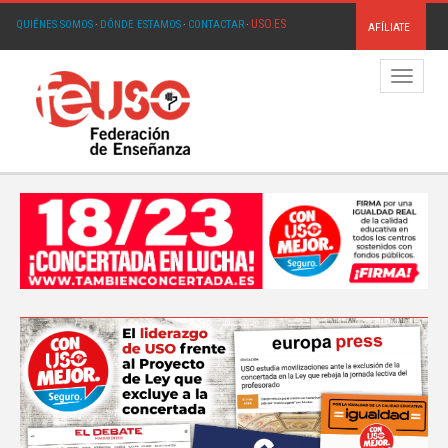
USO.ES
QUIÉNES SOMOS
·
DÓNDE ESTAMOS
·
CONTACTAR
·
AFÍLIATE
Menú