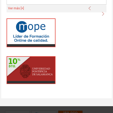
Anterior
Ver más [+]
Sigu