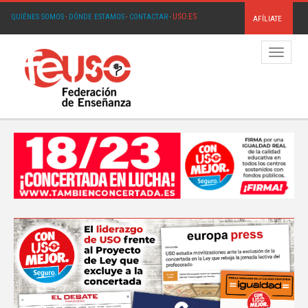
USO.ES
QUIÉNES SOMOS
·
DÓNDE ESTAMOS
·
CONTACTAR
·
AFÍLIATE
Menú