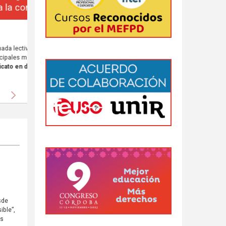
da
 al
Siguiente
sde
ible”,
as