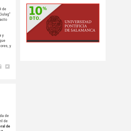
9 de
 Gulag”
 acto
a y
 que
ores, y
ida de
il de
eral de