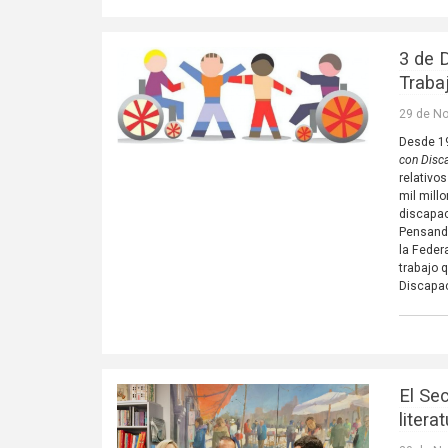
3 de 
Traba
29 de N
Desde 19
con Disc
relativo
mil mill
discapac
Pensando
la Feder
trabajo 
Discapa
El Se
litera