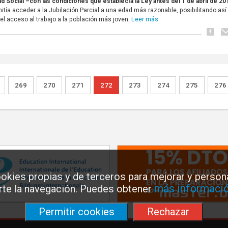
d Social –con las condiciones que establecía la Ley antes del 1 de abril de 20
tía acceder a la Jubilación Parcial a una edad más razonable, posibilitando así
Leer más
el acceso al trabajo a la población más joven.
269
270
271
272
273
274
275
276
okies propias y de terceros para mejorar y persona
más informació
arte la navegación. Puedes obtener
Permitir cookies
Rechazar