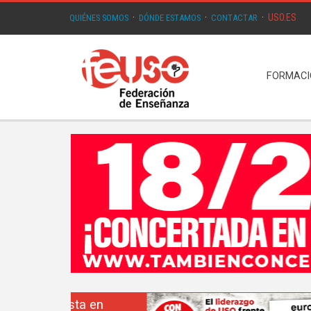
USO.ES
QUIÉNES SOMOS
·
DÓNDE ESTAMOS
·
CONTACTAR
·
FORMAC