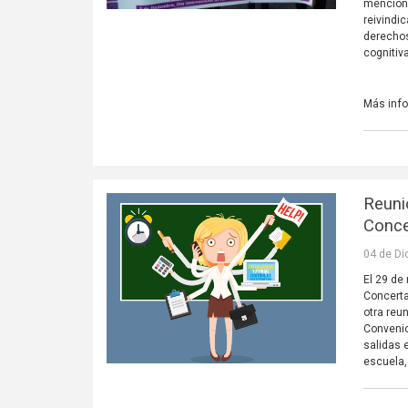
menciona
reivindi
derechos
cognitiv
Más inf
Reuni
Conc
04 de Di
El 29 de
Concerta
otra reu
Convenio
salidas 
escuela,