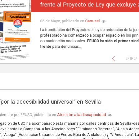
frente al Proyecto de Ley que excluye a la concerta
Carrusel
06 de Mayo, publicado en
La tramitación del Proyecto de Ley de reducción de la jornada lectiva del
profesorado ha comenzado a ocupar espacio en los principales medios de
comunicación nacionales.
FEUSO ha sido el primer sindicato en dar un paso
frente
para denunciar...
Anterior
por la accesibilidad universal” en Sevilla
Atención a la discapacidad
ciembre por FEUSO, publicado en
gación de USO ha acompañado esta mañana por calles céntricas de Sevilla -de
eva hasta La Campana- a las Asociaciones “Eliminando Barreras”, “Alcalá Acces
o”, “Aupga” (Asociación Usuarios de Perros Guía de Andalucía) y “ViAndalucía”. L