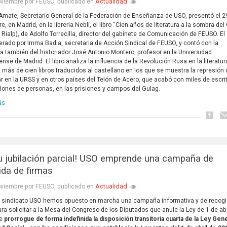
Actualidad
oviembre por FEUSO, publicado en
Amate, Secretario General de la Federación de Enseñanza de USO, presentó el 2
, en Madrid, en la librería Neblí, el libro “Cien años de literatura a la sombra del
al Rialp), de Adolfo Torrecilla, director del gabinete de Comunicación de FEUSO. El
rado por Imma Badia, secretaria de Acción Sindical de FEUSO, y contó con la
a también del historiador José Antonio Montero, profesor en la Universidad
nse de Madrid. El libro analiza la influencia de la Revolución Rusa en la literatur
más de cien libros traducidos al castellano en los que se muestra la represión
ar en la URSS y en otros países del Telón de Acero, que acabó con miles de escrit
llones de personas, en las prisiones y campos del Gulag.
ás
tu jubilación parcial! USO emprende una campaña de
ida de firmas
Actualidad
oviembre por FEUSO, publicado en
 sindicato USO hemos opuesto en marcha una campaña informativa y de recog
ara solicitar a la Mesa del Congreso de los Diputados que anule la Ley de 1 de abr
se
prorrogue de forma indefinida la disposición transitoria cuarta de la Ley Gen