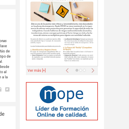
sonas
clave
 Más de
tipo de
l.
 desde
Anterior
Siguiente
Ver más [+]
o al
 a la
de