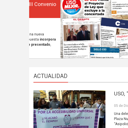
ACTUALIDAD
USO, “
05 de Di
Una dele
Plaza Nu
“Asipoli