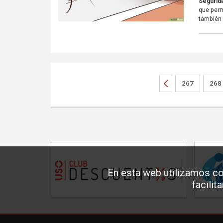
Segurida
que permi
también 
267
268
En esta web utilizamos co
facilit