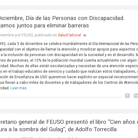
Diciembre, Día de las Personas con Discapacidad.
jamos juntos para eliminar barreras
Salud laboral
oviembre por FEUSO, publicado en
92, cada 3 de diciembre se celebra mundialmente el
Día Internacional de las Per
apacidad
con el objetivo de llamar la atención y movilizar apoyos para aspectos 
s a la inclusión de personas con discapacidad en la sociedad y en el desarrollo.
ones de personas, el 15% de la población mundial cuenta actualmente con algún 
idad. Muchas de ellas están escolarizadas y necesitan de una atención especia
 en el trabajo educativo de servicio y cuidado que realizan estos trabajadores,
ación de Enseñanza de USO queremos hacer explícito un especial reconocimient
que llevan a cabo miles de docentes y de trabajadores de los Centros de Atención
Leer más
cidad.
cretario general de FEUSO presentó el libro “Cien años 
tura a la sombra del Gulag”, de Adolfo Torrecilla