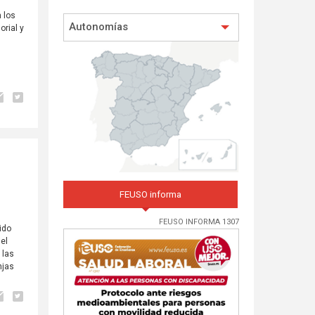
n los
Autonomías
orial y
FEUSO informa
FEUSO INFORMA 1307
ido
del
 las
njas