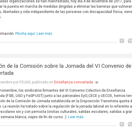
das organizaciones se han manifestado, hoy día 4 de diciembre de 2017, para
car la puesta en marcha de medidas dirigidas a eliminar las barreras que vulnera
, libertades y vida independiente de las personas con discapacidad física, sens
a.
Pincha aquí.
Leer más
ormación:
ón de la Comisión sobre la Jornada del VI Convenio de
ertada
Enseñanza concertada
ciembre por FEUSO, publicado en
 noviembre, los sindicatos firmantes del VI Convenio Colectivo de Enseñanza
da (FSIE, USO y FeSP-UGT) junto a las patronales EyG,CECE y UECOE, hemos ten
nión de la Comisión de Jornada establecida en la Disposición Transitoria quinta 
. La reunión ha tratado sobre la regulación de la jornada laboral en lo referente a
escolares sin y con pernocta (visitas culturales, salidas escolares, salidas a gra
Leer más
 semana blanca, viajes de fin de curso…).