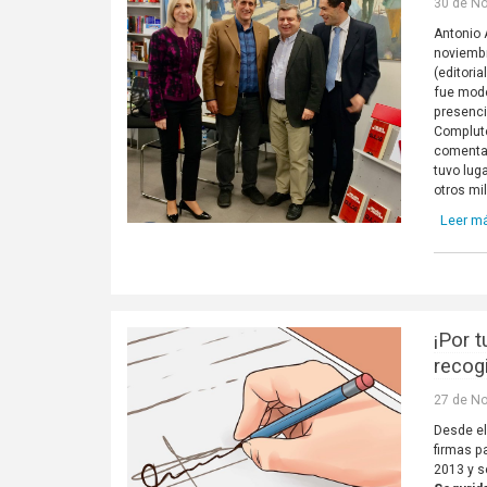
30 de N
Antonio 
noviembre
(editori
fue mode
presenci
Complute
comenta 
tuvo lug
otros mi
Leer m
¡Por 
recog
27 de N
Desde el
firmas p
2013 y 