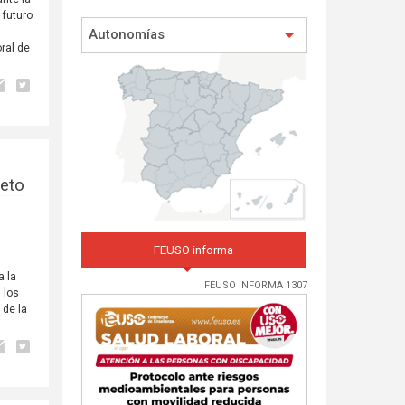
 futuro
Autonomías
ral de
reto
FEUSO informa
a la
FEUSO INFORMA 1307
 los
 de la