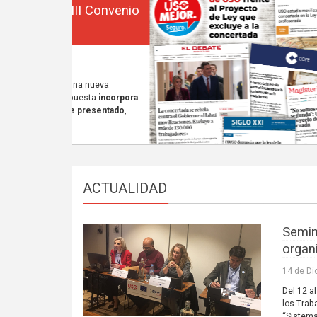
ACTUALIDAD
Semin
organ
14 de Di
Del 12 a
los Trab
“Sistema