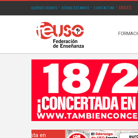
USO.ES
QUIÉNES SOMOS
·
DÓNDE ESTAMOS
·
CONTACTAR
·
FORMAC