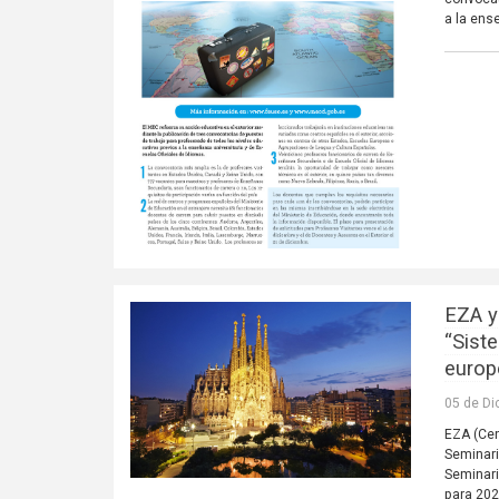
a la ens
EZA y
“Sist
europ
05 de Di
EZA (Cen
Seminari
Seminari
para 202