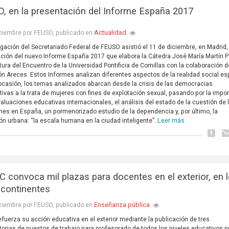
, en la presentación del Informe España 2017
Actualidad
ciembre por FEUSO, publicado en
gación del Secretariado Federal de FEUSO asistió el 11 de diciembre, en Madrid, 
ción del nuevo Informe España 2017 que elabora la Cátedra José María Martín P
ltura del Encuentro de la Universidad Pontificia de Comillas con la colaboración d
n Areces. Estos Informes analizan diferentes aspectos de la realidad social es
ocasión, los temas analizados abarcan desde la crisis de las democracias
ativas a la trata de mujeres con fines de explotación sexual, pasando por la impo
valuaciones educativas internacionales, el análisis del estado de la cuestión de 
ones en España, un pormenorizado estudio de la dependencia y, por último, la
Leer más
ón urbana: “la escala humana en la ciudad inteligente”.
C convoca mil plazas para docentes en el exterior, en 
 continentes
Enseñanza pública
ciembre por FEUSO, publicado en
efuerza su acción educativa en el exterior mediante la publicación de tres
orias de puestos de trabajo para profesorado de todos los niveles educativos p