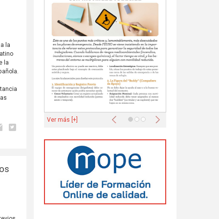
a la
atino
e la
pañola.
rtancia
las
Anterior
Siguiente
Ver más [+]
los
revios