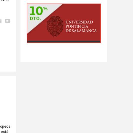
uropeos
o está