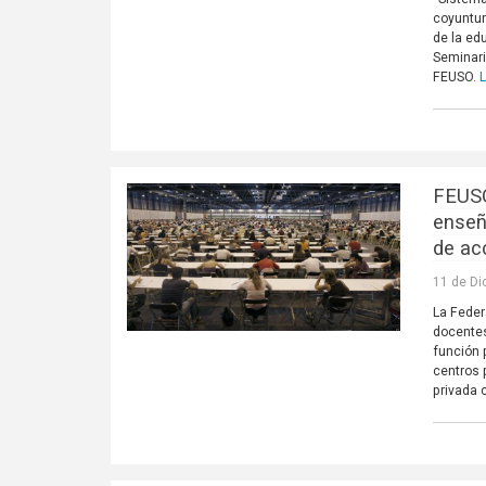
coyuntur
de la ed
Seminari
FEUSO.
FEUSO
enseñ
de ac
11 de Di
La Feder
docentes
función 
centros 
privada 