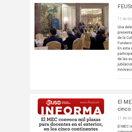
FEUSO
11 de Di
Una dele
presenta
de la Cu
Fundació
En esta 
particip
de las e
jubilaci
innovaci
El ME
cinco
11 de Di
El MEC r
convocat