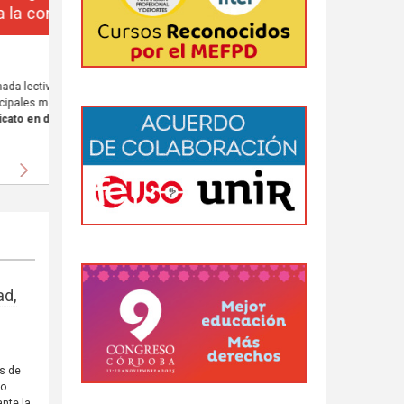
da
 al
Siguiente
ad,
os de
lo
nte la