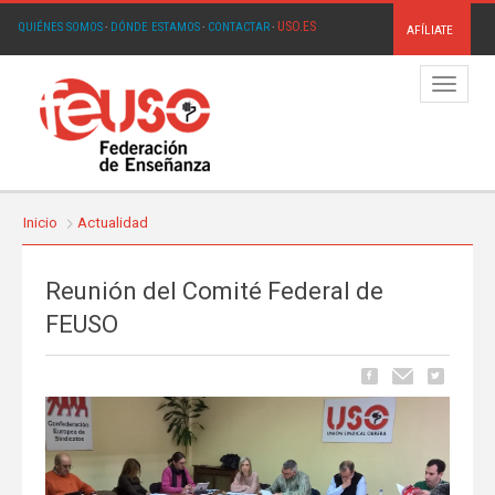
USO.ES
QUIÉNES SOMOS
·
DÓNDE ESTAMOS
·
CONTACTAR
·
AFÍLIATE
Menú
Inicio
Actualidad
Reunión del Comité Federal de
FEUSO