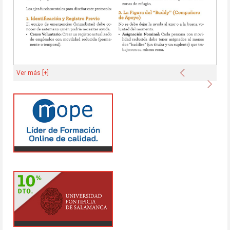
Anterior
Ver más [+]
Sigu