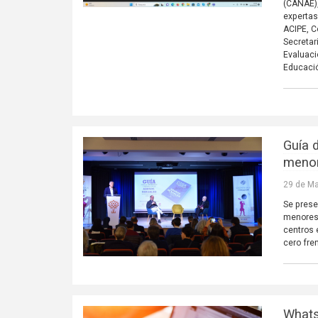
(CANAE),
expertas
ACIPE, C
Secretar
Evaluaci
Educació
Guía 
menor
29 de Ma
Se prese
menores 
centros 
cero fre
Whats