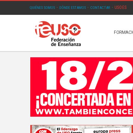
USO.ES
QUIÉNES SOMOS
·
DÓNDE ESTAMOS
·
CONTACTAR
·
FORMAC