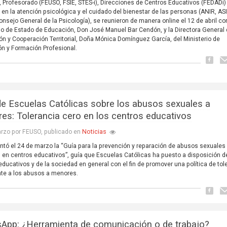
 Profesorado (FEUSO, FSIE, STES-i), Direcciones de Centros Educativos (FEDADi)
 en la atención psicológica y el cuidado del bienestar de las personas (ANIR, AS
onsejo General de la Psicología), se reunieron de manera online el 12 de abril co
io de Estado de Educación, Don José Manuel Bar Cendón, y la Directora General
ón y Cooperación Territorial, Doña Mónica Domínguez García, del Ministerio de
n y Formación Profesional.
de Escuelas Católicas sobre los abusos sexuales a
es: Tolerancia cero en los centros educativos
Noticias
rzo por FEUSO, publicado en
ntó el 24 de marzo la “Guía para la prevención y reparación de abusos sexuales
en centros educativos”, guía que Escuelas Católicas ha puesto a disposición d
educativos y de la sociedad en general con el fin de promover una política de tol
nte a los abusos a menores.
App: ¿Herramienta de comunicación o de trabajo?