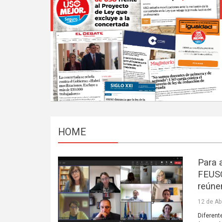
HOME
Para 
FEUSO
reúne
12 de Ab
Diferent