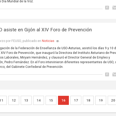
e Día Mundial de la Voz.
 asiste en Gijón al XIV Foro de Prevención
Noticias
rzo por FEUSO, publicado en
gación de la Federación de Enseñanza de USO-Asturias, asistió los días 9 y 10 
 XIV Foro de Prevención, que inauguró la Directora del Instituto Asturiano de Pre
os Laborales, Miryam Hernández, y clausuró el Director General de Empleo y
n, Pedro Fernández. En el Foro intervinieron diferentes representantes de USO,
arco, del Gabinete Confederal de Prevención.
11
12
13
14
15
16
17
18
19
20