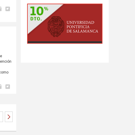
de
vención
 como