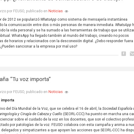
Noticias
rzo por FEUSO, publicado en
r de 2012 se popularizó
WhatsApp
como sistema de mensajería instantánea
ndo la comunicación entre dos o más personas de manera inmediata.
WhatsApp
ido la vida personal y se ha sumado a las herramientas de trabajo que se utiliza
bitual. WhatsApp ha llegado también al mundo del trabajo, creando no pocos
s de horarios y relacionados con la desconexión digital. ¿Debo responder fuera
 ¿Pueden sancionar a la empresa por mal uso?
ña “Tu voz importa”
Noticias
rzo por FEUSO, publicado en
 importa
vo del Día Mundial de la Voz, que se celebra el 16 de abril, la
Sociedad Española 
aringología y Cirugía de Cabeza y Cuello
(SEORL-CCC) ha puesto en marcha una c
cienciar sobre el cuidado de la voz en los docentes, que son el colectivo profes
tado por patologías de la voz. FEUSO colabora con esta campaña y anima a nu
s, delegados y simpatizantes a que apoyen las acciones que SEORL-CCC ha disp