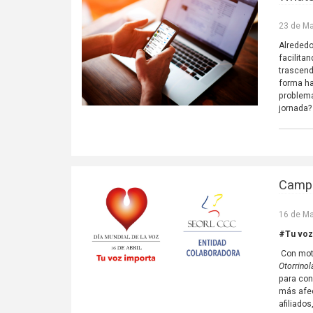
23 de Ma
Alrededo
facilita
trascend
forma ha
problema
jornada?
Campa
16 de Ma
#Tu voz
Con moti
Otorrinol
para con
más afec
afiliado