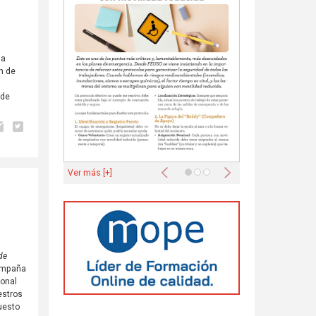
ha
n de
 de
Anterior
Siguiente
Ver más [+]
de
ampaña
ional
estros
uesto