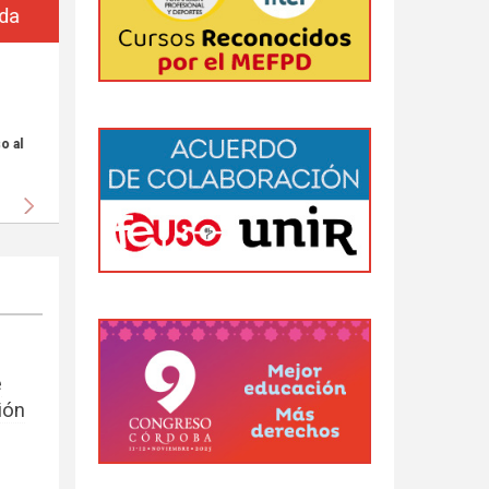
da
 al
Siguiente
e
ión
s