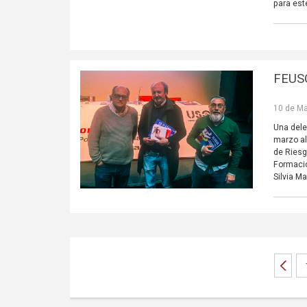
para est
FEUSO
10 de Ma
Una dele
marzo al
de Riesg
Formació
Silvia M