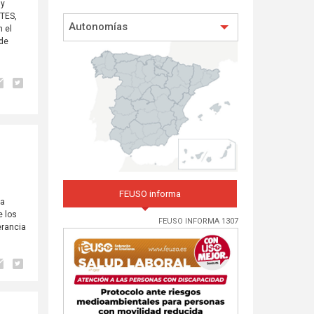
 y
ITES,
Autonomías
n el
 de
FEUSO informa
 a
e los
FEUSO INFORMA 1307
erancia