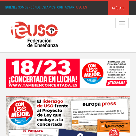
USO.ES
QUIÉNES SOMOS
·
DÓNDE ESTAMOS
·
CONTACTAR
·
AFÍLIATE
Menú