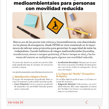
Anterior
Ver más [+]
Sigu