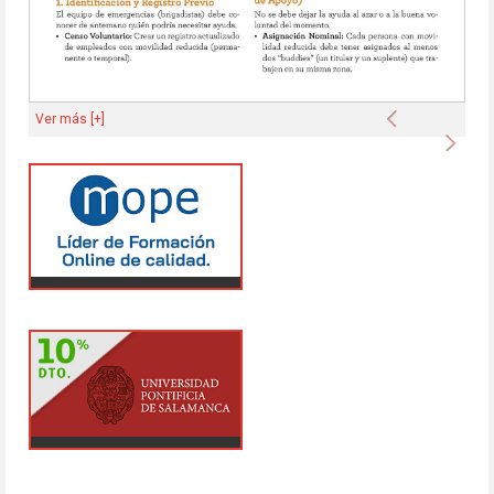
Anterior
Ver más [+]
Sigu