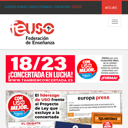
USO.ES
QUIÉNES SOMOS
·
DÓNDE ESTAMOS
·
CONTACTAR
·
AFÍLIATE
Menú