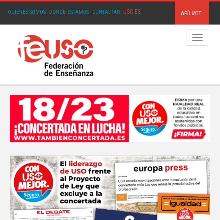
USO.ES
QUIÉNES SOMOS
·
DÓNDE ESTAMOS
·
CONTACTAR
·
AFÍLIATE
Menú