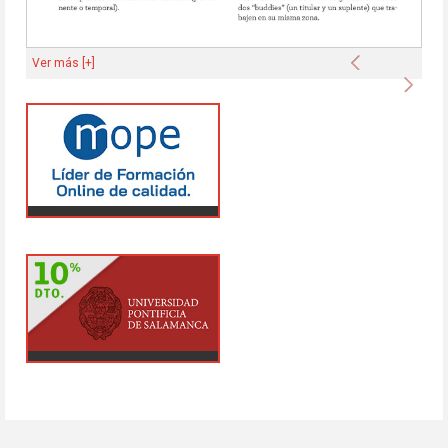
Anterior
Ver más [+]
Sigu