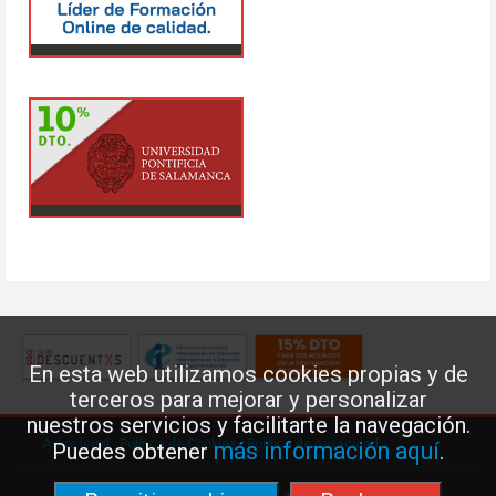
En esta web utilizamos cookies propias y de
terceros para mejorar y personalizar
nuestros servicios y facilitarte la navegación.
Aviso legal
·
Política de Cookies
·
Política de privacidad
más información aquí
Puedes obtener
.