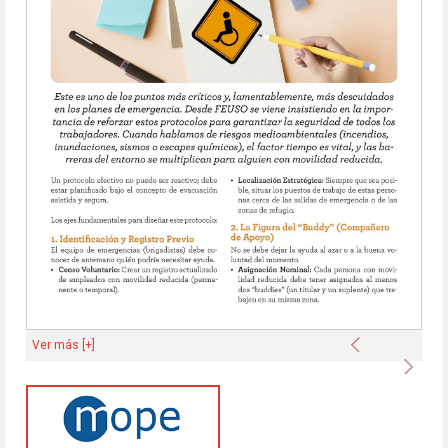
Anterior
Ver más [+]
Sigu