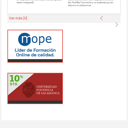
Anterior
Ver más [+]
Sigu