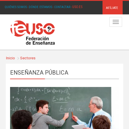
USO.ES
QUIÉNES SOMOS
·
DÓNDE ESTAMOS
·
CONTACTAR
·
AFÍLIATE
Menú
Inicio
Sectores
ENSEÑANZA PÚBLICA