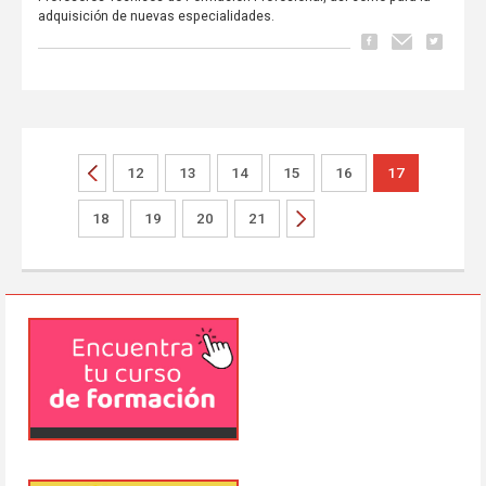
adquisición de nuevas especialidades.
12
13
14
15
16
17
18
19
20
21