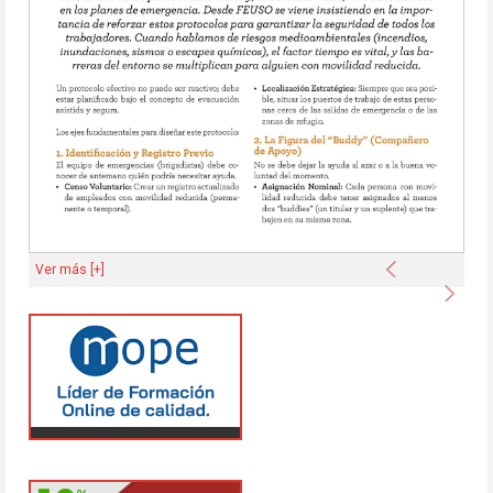
Anterior
Ver más [+]
Sigu