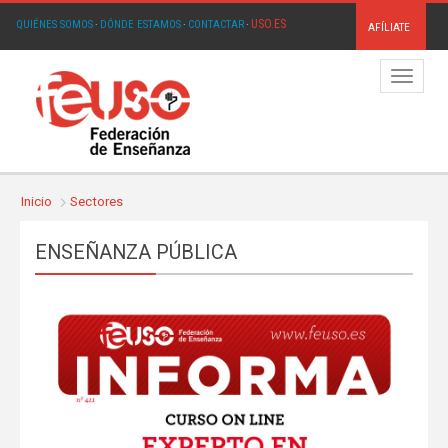
USO.ES
QUIÉNES SOMOS
·
DÓNDE ESTAMOS
·
CONTACTAR
·
AFÍLIATE
Menú
Inicio
Sectores
ENSEÑANZA PÚBLICA