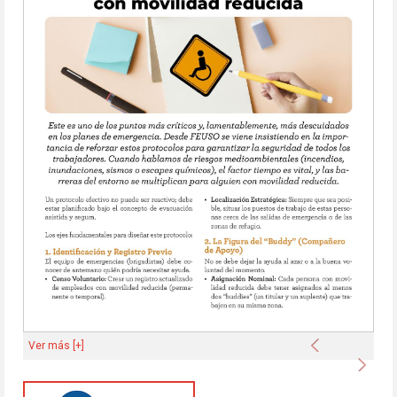
Anterior
Ver más [+]
Sigu