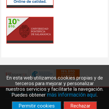
En esta web utilizamos cookies propias y de
terceros para mejorar y personalizar
nuestros servicios y facilitarte la navegación.
Aviso legal
·
Política de Cookies
·
Política de privacidad
más información aquí
Puedes obtener
.
Permitir cookies
Rechazar
Federación de Enseñanza de USO · Teléfono: 91 577 41 13 ·