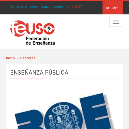
USO.ES
QUIÉNES SOMOS
·
DÓNDE ESTAMOS
·
CONTACTAR
·
AFÍLIATE
Menú
Inicio
Sectores
ENSEÑANZA PÚBLICA