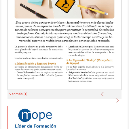
Anterior
Ver más [+]
Sigu