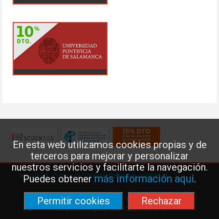
En esta web utilizamos cookies propias y de
terceros para mejorar y personalizar
nuestros servicios y facilitarte la navegación.
Aviso legal
·
Política de Cookies
·
Política de privacidad
más información aquí
Puedes obtener
.
Permitir cookies
Rechazar
Federación de Enseñanza de USO · Teléfono: 91 577 41 13 ·
Príncipe de Vergara, 13 · 7º 28001 MADRID