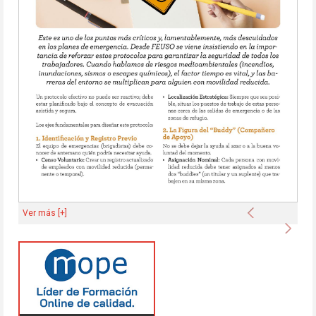
Anterior
Ver más [+]
Sigu