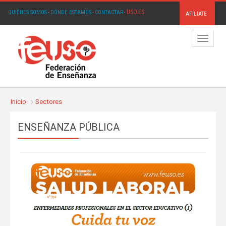
USO.ES
QUIÉNES SOMOS
·
DÓNDE ESTAMOS
·
CONTACTAR
·
AFÍLIATE
Menú
Inicio
Sectores
ENSEÑANZA PÚBLICA