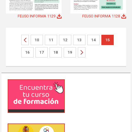
FEUSO INFORMA 1129
FEUSO INFORMA 1128
10
11
12
13
14
15
16
17
18
19