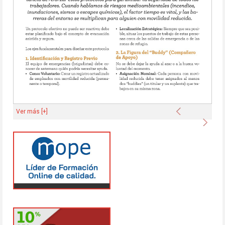
Anterior
Ver más [+]
Sigu