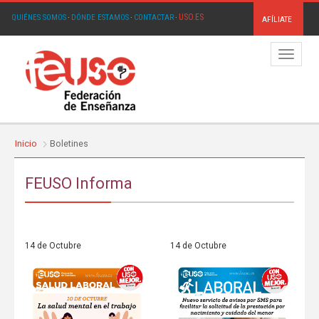
USO.ES
QUIÉNES SOMOS
·
DÓNDE ESTAMOS
·
CONTACTAR
·
AFÍLIATE
Menú
Inicio
Boletines
FEUSO Informa
14 de Octubre
14 de Octubre