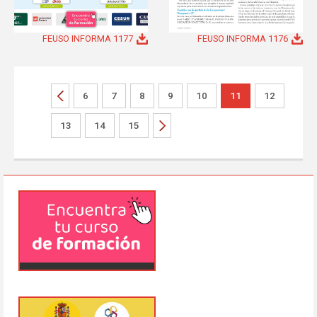
FEUSO INFORMA 1177
FEUSO INFORMA 1176
6
7
8
9
10
11
12
13
14
15