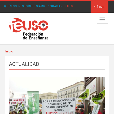
USO.ES
QUIÉNES SOMOS
·
DÓNDE ESTAMOS
·
CONTACTAR
·
AFÍLIATE
Menú
Inicio
ACTUALIDAD