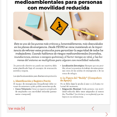
Anterior
Ver más [+]
Sigu