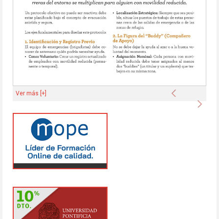
Anterior
Ver más [+]
Sigu