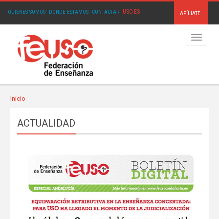
USO.ES
QUIÉNES SOMOS
·
DÓNDE ESTAMOS
·
CONTACTAR
·
AFÍLIATE
Menú
Inicio
ACTUALIDAD