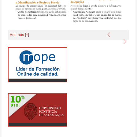
Anterior
Ver más [+]
Sigu