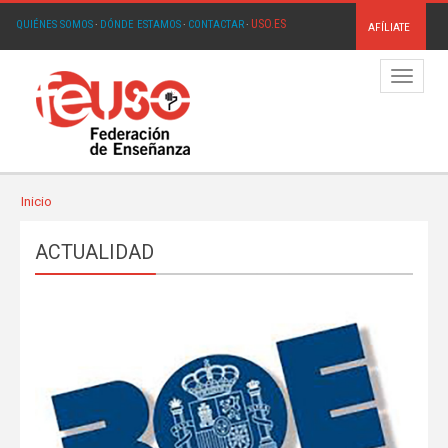
USO.ES
QUIÉNES SOMOS
·
DÓNDE ESTAMOS
·
CONTACTAR
·
AFÍLIATE
Menú
Inicio
ACTUALIDAD