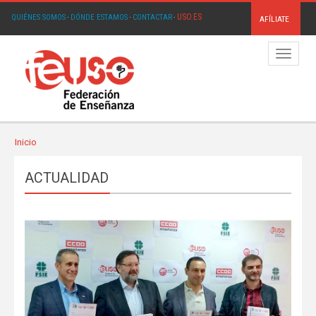
USO.ES
QUIÉNES SOMOS
·
DÓNDE ESTAMOS
·
CONTACTAR
·
AFÍLIATE
Menú
Inicio
ACTUALIDAD