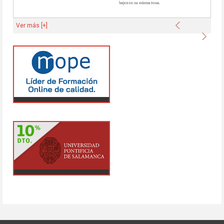
Anterior
Ver más [+]
Sigu