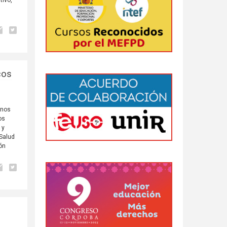
tivo,
cos
unos
os
 y
 Salud
ión