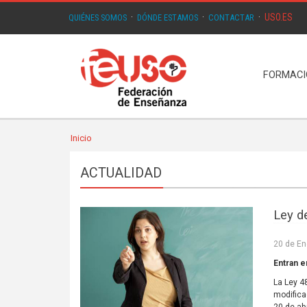
USO.ES
QUIÉNES SOMOS
·
DÓNDE ESTAMOS
·
CONTACTAR
·
FORMAC
Inicio
ACTUALIDAD
Ley d
20 de En
Entran e
La Ley 4
modifica