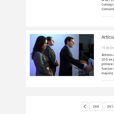
Consejo 
Comunid
Artíc
15 de Di
Antonio 
20-D se 
primera 
fuerzas 
mayoría 
260
261