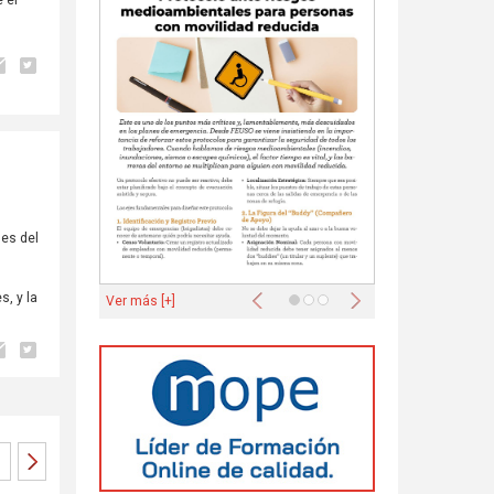
nes del
r
Anterior
Siguiente
, y la
Ver más [+]