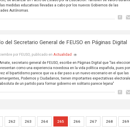
las medidas educativas llevadas a cabo por los nuevos Gobiernos de las
ades Autónomas.
ulo del Secretario General de FEUSO en Páginas Digital
Actualidad
ciembre por FEUSO, publicado en
Amate, secretario general de FEUSO, escribe en Páginas Digital que "las eleccio
presentan como una experiencia novedosa en la vida política española, pues po
vez el bipartidismo parece que va a dar paso a un nuevo escenario en el que las
emergentes, Podemos y Ciudadanos, tienen importantes expectativas electorales
absoluta de un partido para formar gobierno en solitario parece lejana"
262
263
264
265
266
267
268
269