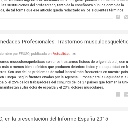
ril, de medidas urgentes de racionalización del gasto público en el ámbito educa
 a las sustituciones del profesorado, tanto de la enseñanza pública como de la
da, de tal forma que ese artículo queda redactado en los siguientes términos:
medades Profesionales: Trastornos musculoesqueléti
Actualidad
ciembre por FEUSO, publicado en
tornos musculoesqueléticos son unos trastornos físicos de origen laboral, con 
 más o menos bien definidos que producen deterioro físico y discapacidad en l
ores. Son uno de los problemas de salud laboral más frecuentes en nuestro país
en Europa. Según fuentes citadas por la Agencia Europea para la Seguridad y la
abajo, el 25% de los trabajadores del conjunto de los 27 países que forman la Un
manifiestan sufrir dolor de espalda y el 23%, dolores musculares.
, en la presentación del Informe España 2015