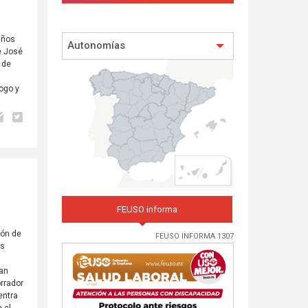
años
Autonomías
e José
 de
logo y
FEUSO informa
ión de
FEUSO INFORMA 1307
as
han
orrador
entra
 el