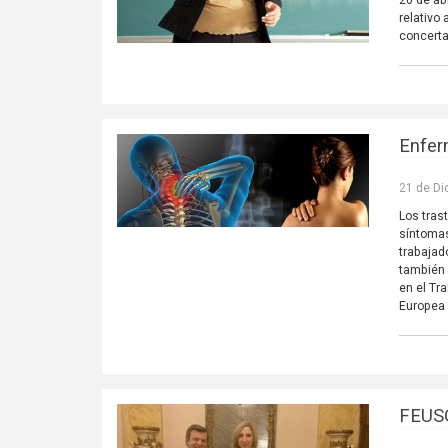
20 de ab
relativo
concerta
Enfer
21 de Di
Los tras
síntomas
trabajad
también 
en el Tr
Europea 
FEUSO