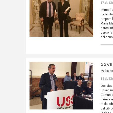
17 de Di
Imma Bad
diciembr
prepara 
María Ma
estos In
persona 
del con
XXVII
educa
16 de Di
Los días
Enseñanz
Comunida
generale
realizad
del Libr
la de FE