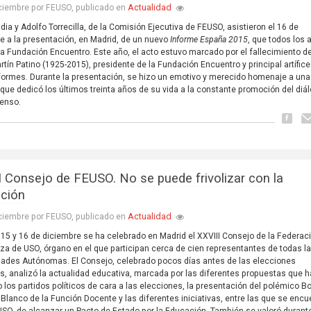
Actualidad
ciembre por FEUSO, publicado en
ia y Adolfo Torrecilla, de la Comisión Ejecutiva de FEUSO, asistieron el 16 de
e a la presentación, en Madrid, de un nuevo
Informe España 2015
, que todos los 
la Fundación Encuentro. Este año, el acto estuvo marcado por el fallecimiento d
rtín Patino (1925-2015), presidente de la Fundación Encuentro y principal artífice
formes. Durante la presentación, se hizo un emotivo y merecido homenaje a una
que dedicó los últimos treinta años de su vida a la constante promoción del diá
senso.
I Consejo de FEUSO. No se puede frivolizar con la
ción
Actualidad
ciembre por FEUSO, publicado en
 15 y 16 de diciembre se ha celebrado en Madrid el XXVIII Consejo de la Federac
a de USO, órgano en el que participan cerca de cien representantes de todas l
des Autónomas. El Consejo, celebrado pocos días antes de las elecciones
s, analizó la actualidad educativa, marcada por las diferentes propuestas que 
o los partidos políticos de cara a las elecciones, la presentación del polémico B
o Blanco de la Función Docente y las diferentes iniciativas, entre las que se encu
USO, de alcanzar un Pacto de Estado por la Educación. También se valoró durante