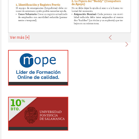
Anterior
Ver más [+]
Sigu