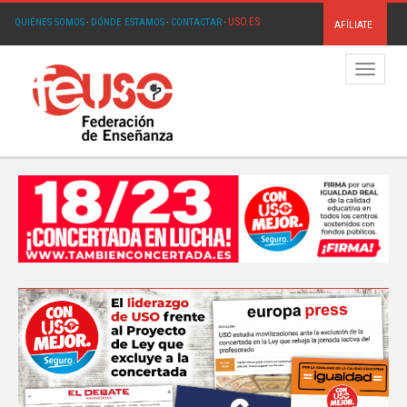
USO.ES
QUIÉNES SOMOS
·
DÓNDE ESTAMOS
·
CONTACTAR
·
AFÍLIATE
Menú