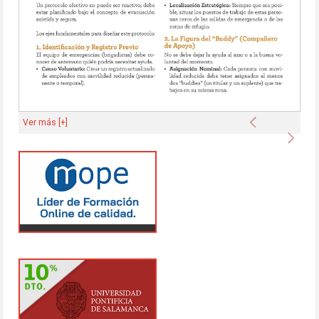
Anterior
Ver más [+]
Sigu