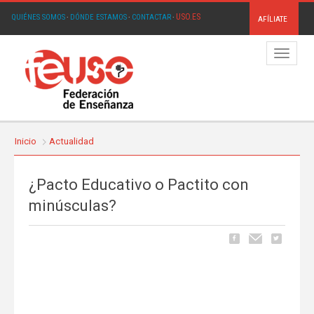
USO.ES
QUIÉNES SOMOS
·
DÓNDE ESTAMOS
·
CONTACTAR
·
AFÍLIATE
Menú
Inicio
Actualidad
¿Pacto Educativo o Pactito con
minúsculas?