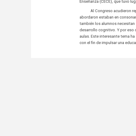
Enseñanza (CECE), que tuvo lugar
Al Congreso acudieron repres
abordaron estaban en consonanc
también los alumnos necesitan
desarrollo cognitivo. Y por eso
aulas. Este interesante tema h
con el fin de impulsar una educ