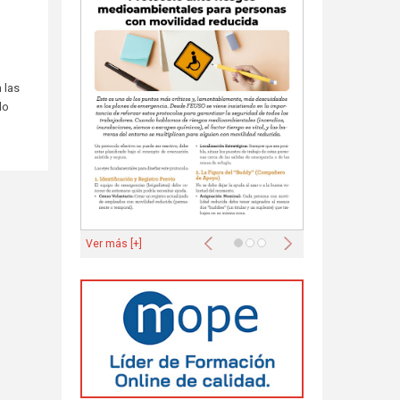
 las
do
Anterior
Siguiente
Ver más [+]