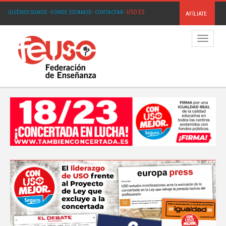
USO.ES
QUIÉNES SOMOS
·
DÓNDE ESTAMOS
·
CONTACTAR
·
AFÍLIATE
Menú