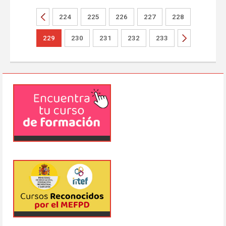
224
225
226
227
228
229
230
231
232
233