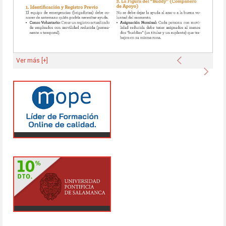
Anterior
Ver más [+]
Sigu