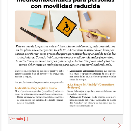
Anterior
Ver más [+]
Sigu