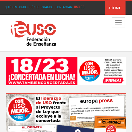
USO.ES
QUIÉNES SOMOS
·
DÓNDE ESTAMOS
·
CONTACTAR
·
AFÍLIATE
Menú