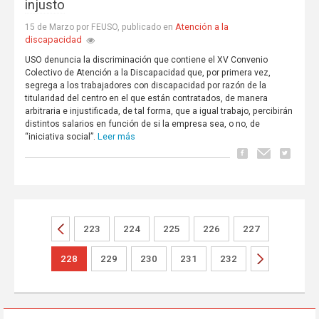
injusto
Atención a la
15 de Marzo por FEUSO, publicado en
discapacidad
USO denuncia la discriminación que contiene el XV Convenio
Colectivo de Atención a la Discapacidad que, por primera vez,
segrega a los trabajadores con discapacidad por razón de la
titularidad del centro en el que están contratados, de manera
arbitraria e injustificada, de tal forma, que a igual trabajo, percibirán
distintos salarios en función de si la empresa sea, o no, de
Leer más
“iniciativa social”.
223
224
225
226
227
228
229
230
231
232