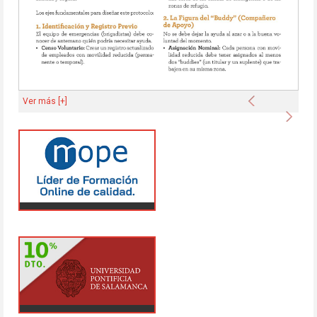
Anterior
Ver más [+]
Sigu