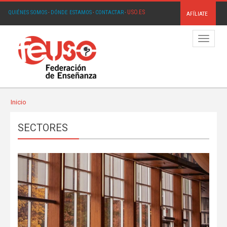
USO.ES
QUIÉNES SOMOS
·
DÓNDE ESTAMOS
·
CONTACTAR
·
AFÍLIATE
Menú
Inicio
SECTORES