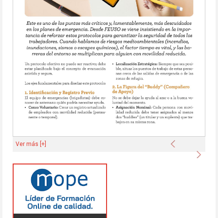
Anterior
Ver más [+]
Sigu