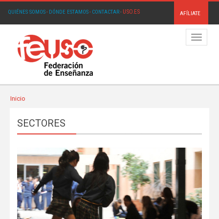
USO.ES
QUIÉNES SOMOS
·
DÓNDE ESTAMOS
·
CONTACTAR
·
AFÍLIATE
Menú
Inicio
SECTORES