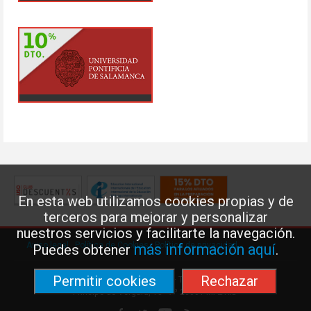
En esta web utilizamos cookies propias y de
terceros para mejorar y personalizar
nuestros servicios y facilitarte la navegación.
Aviso legal
·
Política de Cookies
·
Política de privacidad
más información aquí
Puedes obtener
.
Permitir cookies
Rechazar
Federación de Enseñanza de USO · Teléfono: 91 577 41 13 ·
Príncipe de Vergara, 13 · 7º 28001 MADRID