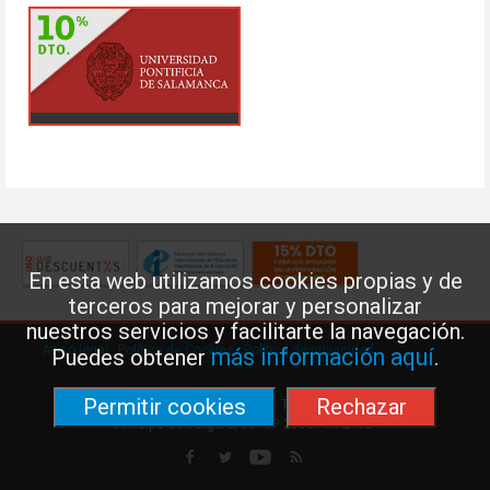
En esta web utilizamos cookies propias y de
terceros para mejorar y personalizar
nuestros servicios y facilitarte la navegación.
Aviso legal
·
Política de Cookies
·
Política de privacidad
más información aquí
Puedes obtener
.
Permitir cookies
Rechazar
Federación de Enseñanza de USO · Teléfono: 91 577 41 13 ·
Príncipe de Vergara, 13 · 7º 28001 MADRID