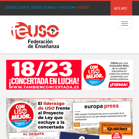
USO.ES
QUIÉNES SOMOS
·
DÓNDE ESTAMOS
·
CONTACTAR
·
AFÍLIATE
Menú