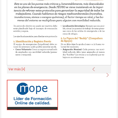
Anterior
Ver más [+]
Sigu