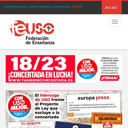
USO.ES
QUIÉNES SOMOS
·
DÓNDE ESTAMOS
·
CONTACTAR
·
AFÍLIATE
Menú