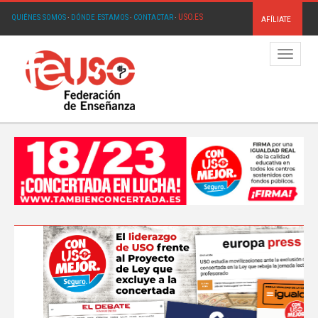
USO.ES
QUIÉNES SOMOS
·
DÓNDE ESTAMOS
·
CONTACTAR
·
AFÍLIATE
Menú