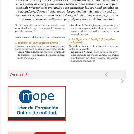
Anterior
Ver más [+]
Sigu