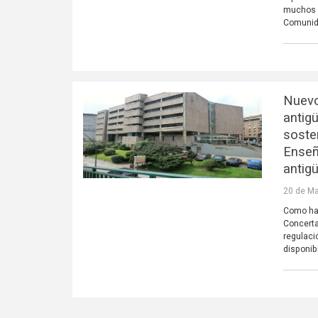
muchos c
Comunida
Nuevo
antig
soste
Enseñ
antig
20 de Ma
Como ha 
Concerta
regulaci
disponib