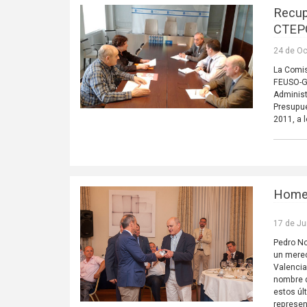
Recup
CTEP
24 de Oc
La Comis
FEUSO-Ga
Administ
Presupu
2011, a 
Homen
17 de Ju
Pedro No
un merec
Valencia
nombre d
estos úl
represen