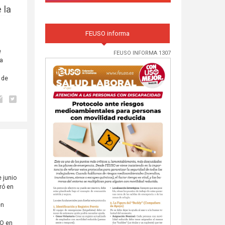
 la
FEUSO informa
e
FEUSO INFORMA 1307
la
 de
 junio
ró en
en
SO en