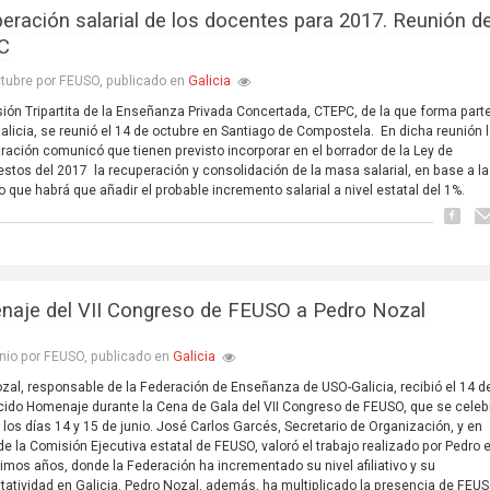
eración salarial de los docentes para 2017. Reunión de
C
Galicia
tubre por FEUSO, publicado en
ión Tripartita de la Enseñanza Privada Concertada, CTEPC, de la que forma part
licia, se reunió el 14 de octubre en Santiago de Compostela.
En dicha reunión 
ración comunicó que tienen previsto incorporar en el borrador de la Ley de
estos del 2017
la recuperación y consolidación de la masa salarial, en base a la
lo que habrá que añadir el probable incremento salarial a nivel estatal del 1%.
aje del VII Congreso de FEUSO a Pedro Nozal
Galicia
nio por FEUSO, publicado en
zal, responsable de la Federación de Enseñanza de USO-Galicia, recibió el 14 de
ido Homenaje durante la Cena de Gala del VII Congreso de FEUSO, que se celeb
 los días 14 y 15 de junio. José Carlos Garcés, Secretario de Organización, y en
e la Comisión Ejecutiva estatal de FEUSO, valoró el trabajo realizado por Pedro 
timos años, donde la Federación ha incrementado su nivel afiliativo y su
tatividad en Galicia. Pedro Nozal, además, ha multiplicado la presencia de FEU