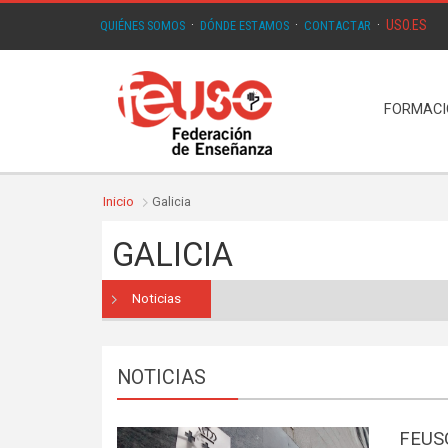
USO.ES
QUIÉNES SOMOS
·
DÓNDE ESTAMOS
·
CONTACTAR
·
FORMAC
Inicio
Galicia
GALICIA
Noticias
NOTICIAS
FEUSO