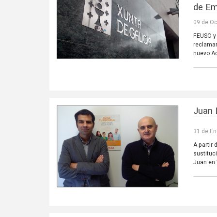
de Em
09 de Oc
FEUSO y 
reclaman
nuevo Ac
Juan 
31 de En
A partir
sustituc
Juan en 