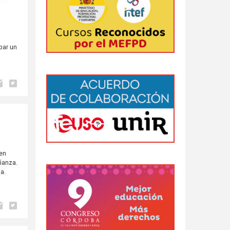
bar un
 en
ñanza.
a.