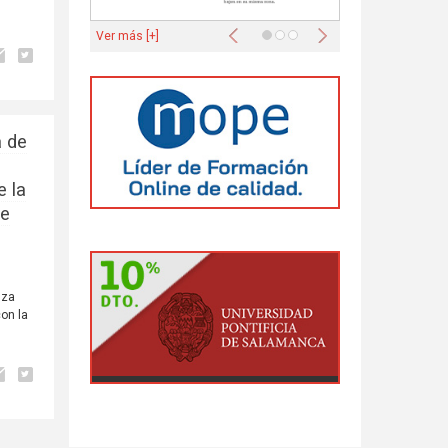
Anterior
Siguiente
Ver más [+]
a de
e la
de
nza
on la