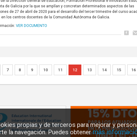
 de la Dirección General de Educación, Formación Profesional e Innovación Educ
nta de Galicia por la que se amplían y concretan determinados aspectos de las
iones de 27 de abril de 2020 para el desarrollo del tercer trimestre del curso ac
 en los centros docentes de la Comunidad Autónoma de Galicia.
VER DOCUMENTO
ormación:
7
8
9
10
11
12
13
14
15
16
okies propias y de terceros para mejorar y persona
más informació
arte la navegación. Puedes obtener