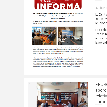
30 de N
La Xunta
educativ
reunione
Los dele
Trenor, 
educativ
la medid
FEUSO
abord
relat
curso