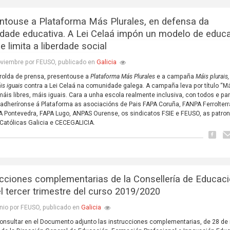
ntouse a Plataforma Más Plurales, en defensa da
lidade educativa. A Lei Celaá impón un modelo de educ
e limita a liberdade social
Galicia
oviembre por FEUSO, publicado en
rolda de prensa, presentouse a
Plataforma Más Plurales
e a campaña
Máis plurais
áis iguais
contra a Lei Celaá na comunidade galega. A campaña leva por título “M
 máis libres, máis iguais. Cara a unha escola realmente inclusiva, con todos e pa
 adheríronse á Plataforma as asociacións de Pais FAPA Coruña, FANPA Ferrolterr
Pontevedra, FAPA Lugo, ANPAS Ourense, os sindicatos FSIE e FEUSO, as patron
Católicas Galicia e CECEGALICIA.
ucciones complementarias de la Consellería de Educac
el tercer trimestre del curso 2019/2020
Galicia
nio por FEUSO, publicado en
onsultar en el Documento adjunto las instrucciones complementarias, de 28 d