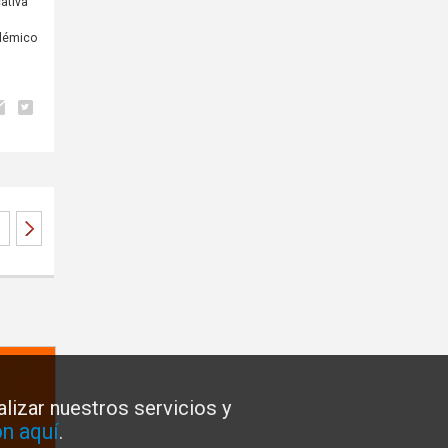
ativa
adémico
lizar nuestros servicios y
n aquí
.