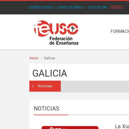
USO.ES
QUIÉNES SOMOS
·
DÓNDE ESTAMOS
·
CONTACTAR
·
FORMAC
Inicio
Galicia
GALICIA
Noticias
NOTICIAS
La Xu