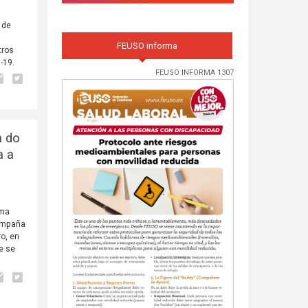
 de
FEUSO informa
tros
-19.
FEUSO INFORMA 1307
n do
a a
rma
campaña
o, en
e se