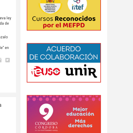
eva ley
nda de
nzalo
le" en
a