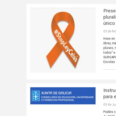
Prese
plura
único 
03 de N
Hoxe en 
libres, m
plurais,
todos” e
SURGAPA 
Escolas 
Instr
para 
03 de Ju
Podéis c