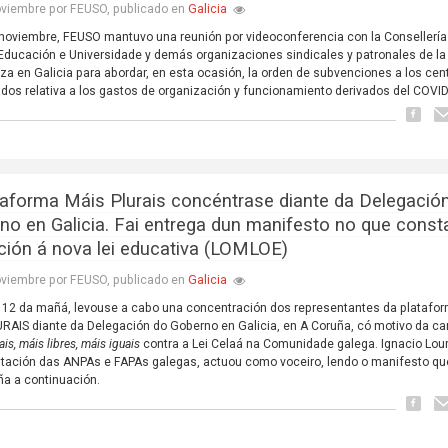
Galicia
oviembre por FEUSO, publicado en
 noviembre, FEUSO mantuvo una reunión por videoconferencia con la Consellería
 Educación e Universidade y demás organizaciones sindicales y patronales de la
a en Galicia para abordar, en esta ocasión, la orden de subvenciones a los cen
dos relativa a los gastos de organización y funcionamiento derivados del COVID
taforma Máis Plurais concéntrase diante da Delegació
no en Galicia. Fai entrega dun manifesto no que const
ción á nova lei educativa (LOMLOE)
Galicia
oviembre por FEUSO, publicado en
 12 da mañá, levouse a cabo una concentración dos representantes da platafo
RAIS diante da Delegación do Goberno en Galicia, en A Coruña, có motivo da 
ais, máis libres, máis iguais
contra a Lei Celaá na Comunidade galega. Ignacio Lour
tación das ANPAs e FAPAs galegas, actuou como voceiro, lendo o manifesto qu
a a continuación.