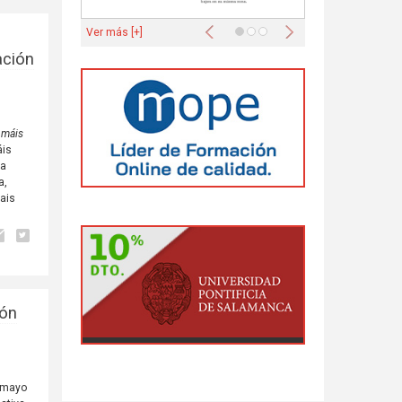
Anterior
Siguiente
Ver más [+]
ación
, máis
áis
ra
a,
ais
ión
e mayo