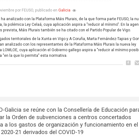
Galicia
oviembre por FEUSO, publicado en
 ha analizado con la Plataforma Máis Plurais, de la que forma parte FEUSO, la nu
a, la polémica Ley Celaá, cuya aplicación aspira a "reducir al mínimo". En la age
s prevista, Máis Plurais también se ha citado con el Partido Popular de Vigo.
gados territoriales de la Xunta en Vigo y A Coruña, Marta Fernández-Tapias y Go
han analizado con los representantes de la Plataforma Máis Plurais la nueva ley
a LOMLOE, cuya aplicación el Gobierno gallego aspira a "reducir al mínimo posib
a "en la que lo permita" esta normativa.
-Galicia se reúne con la Consellería de Educación par
ar la Orden de subvenciones a centros concertados
iva a los gastos de organización y funcionamiento en el
 2020-21 derivados del COVID-19