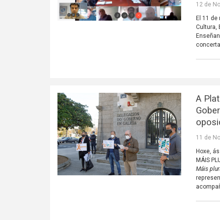
12 de N
El 11 de
Cultura,
Enseñanz
concerta
A Pla
Gober
oposi
11 de N
Hoxe, ás
MÁIS PLU
Máis plur
represen
acompañ